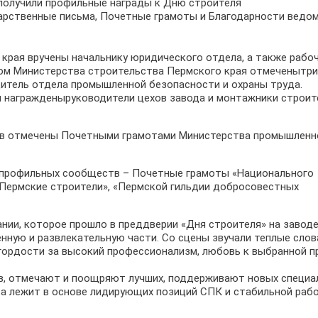
дарственные письма, Почетные грамоты и Благодарности ведом
края вручены начальнику юридического отдела, а также рабо
ом Министерства строительства Пермского края отмеченытри
дитель отдела промышленной безопасности и охраны труда.
 награжденыруководители цехов завода и монтажники строит
ов отмечены Почетными грамотами Министерства промышленн
ы профильных сообществ – Почетные грамоты «Национального
Пермские строители», «Пермской гильдии добросовестных
нии, которое прошло в преддверии «Дня строителя» на заводе
ную и развлекательную части. Со сцены звучали теплые слов
 гордости за высокий профессионализм, любовь к выбранной п
в, отмечают и поощряют лучших, поддерживают новых специа
ва лежит в основе лидирующих позиций СПК и стабильной раб