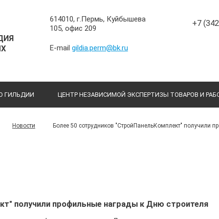
614010, г.Пермь, Куйбышева
+7 (34
105, офис 209
ДИЯ
E-mail
gildia.perm@bk.ru
ЫХ
О ГИЛЬДИИ
ЦЕНТР НЕЗАВИСИМОЙ ЭКСПЕРТИЗЫ ТОВАРОВ И РАБ
Более 50 сотрудников "СтройПанельКомплект" получили п
Новости
кт" получили профильные награды к Дню строителя