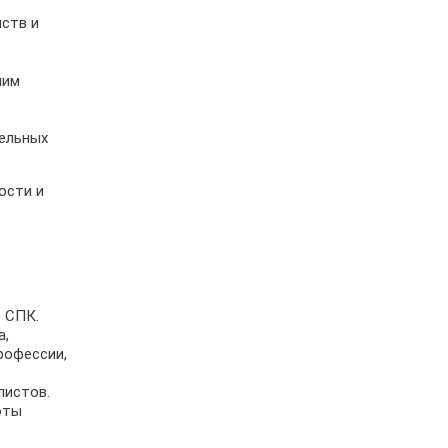
ств и
чим
ельных
ости и
 СПК.
а,
рофессии,
листов.
оты