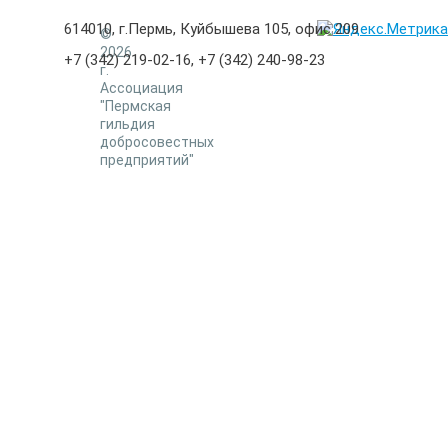
614010, г.Пермь, Куйбышева 105, офис 209
©
2026
+7 (342) 219-02-16, +7 (342) 240-98-23
г.
Ассоциация
"Пермская
гильдия
добросовестных
предприятий"