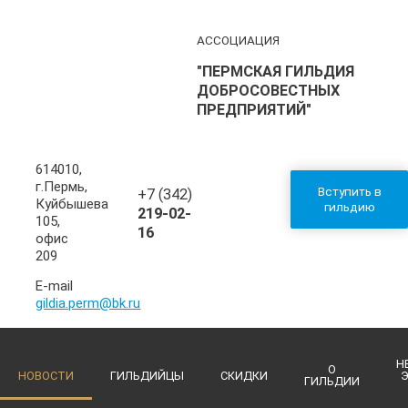
АССОЦИАЦИЯ
"ПЕРМСКАЯ ГИЛЬДИЯ
ДОБРОСОВЕСТНЫХ
ПРЕДПРИЯТИЙ"
614010,
г.Пермь,
Вступить в
+7 (342)
Куйбышева
гильдию
219-02-
105,
16
офис
209
E-mail
gildia.perm@bk.ru
Н
О
НОВОСТИ
ГИЛЬДИЙЦЫ
СКИДКИ
ГИЛЬДИИ