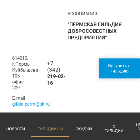
АССОЦИАЦИЯ
"ПЕРМСКАЯ ГИЛЬДИЯ
ДОБРОСОВЕСТНЫХ
ПРЕДПРИЯТИЙ"
614010,
+7
г.Пермь,
Вступить в
(342)
Куйбышева
гильдию
105,
219-02-
офис
16
209
E-mail
gildia.perm@bk.ru
Н
О
НОВОСТИ
ГИЛЬДИЙЦЫ
СКИДКИ
ГИЛЬДИИ