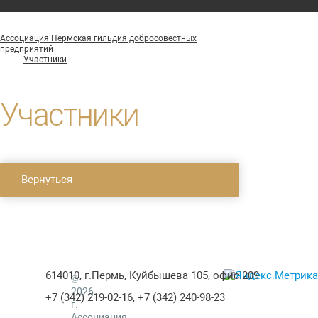
Ассоциация Пермская гильдия добросовестных
предприятий
Участники
Участники
Вернуться
614010, г.Пермь, Куйбышева 105, офис 209
©
2026
+7 (342) 219-02-16, +7 (342) 240-98-23
г.
Ассоциация